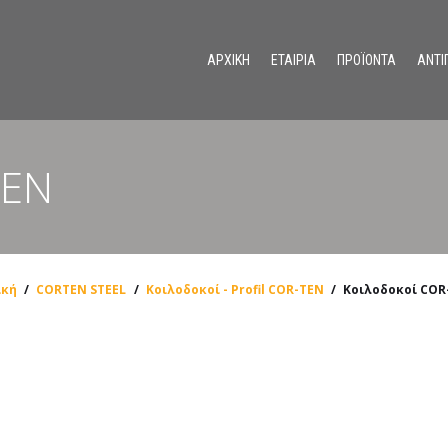
ΑΡΧΙΚΗ
ΕΤΑΙΡΙΑ
ΠΡΟΪΟΝΤΑ
ΑΝΤΙ
Ανοξείδωτα συστήματα διαχωριστικών για χώρους υγιεινής
TEN
ική
/
CORTEN STEEL
/
Κοιλοδοκοί - Profil COR-TEN
/
Κοιλοδοκοί COR