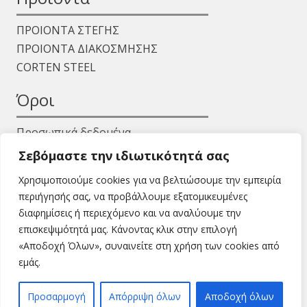
ΠΡΟΙΟΝΤΑ ΣΤΕΓΗΣ
ΠΡΟΙΟΝΤΑ ΔΙΑΚΟΣΜΗΣΗΣ
CORTEN STEEL
Όροι
Προσωπικά δεδομένα
Όροι χρήσης
Σεβόμαστε την ιδιωτικότητά σας
Χρησιμοποιούμε cookies για να βελτιώσουμε την εμπειρία
περιήγησής σας, να προβάλλουμε εξατομικευμένες
διαφημίσεις ή περιεχόμενο και να αναλύουμε την
επισκεψιμότητά μας. Κάνοντας κλικ στην επιλογή
«Αποδοχή Όλων», συναινείτε στη χρήση των cookies από
Copyright © 2024 isaakidis.gr - All Rights Reserved.
εμάς.
Προσαρμογή
Απόρριψη όλων
Αποδοχή όλων