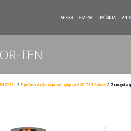
ΑΡΧΙΚΗ
ΕΤΑΙΡΙΑ
ΠΡΟΪΟΝΤΑ
ΑΝΤΙ
Ανοξείδωτα συστήματα διαχωριστικών για χώρους υγιεινής
COR-TEN
EN STEEL
/
Προϊόντα εξωτερικού χώρου COR-TEN Adezz
/
Στοιχεία 