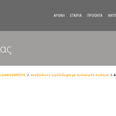
ΑΡΧΙΚΗ
ΕΤΑΙΡΙΑ
ΠΡΟΪΟΝΤΑ
ΑΝΤΙ
Ανοξείδωτα συστήματα διαχωριστικών για χώρους υγιεινής
ας
Α ΔΙΑΚΟΣΜΗΣΗΣ
/
Ανοξείδωτο κιγκλίδωμα με αυλακωτό σωλήνα
/
Α