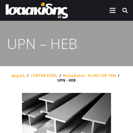
UPN – HEB
Αρχική
/
CORTEN STEEL
/
Κοιλοδοκοί - Profil COR-TEN
/
UPN - HEB