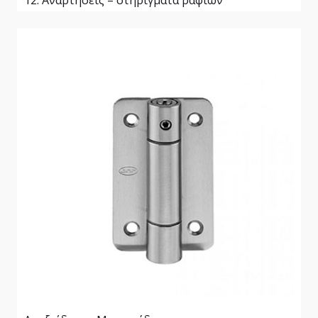
12. Αναρτήσεις – στηρίγματα ραφιών