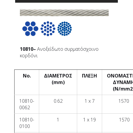
10810
–
Ανοξείδωτο συρματόσχοινο
κορδόνι
No.
ΔΙΑΜΕΤΡΟΣ
ΠΛΕΞΗ
ΟΝΟΜΑΣΤ
(mm)
ΔΥΝΑΜ
(N/mm2
10810-
0.62
1 x 7
1570
0062
10810-
1
1 x 19
1570
0100