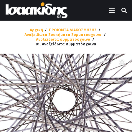
Αρχική
/
ΠΡΟΙΟΝΤΑ ΔΙΑΚΟΣΜΗΣΗΣ
/
Ανοξείδωτα Συστήματα Συρματόσχοινα
/
Ανοξείδωτα συρματόσχοινα
/
01. Ανοξείδωτα συρματόσχοινα