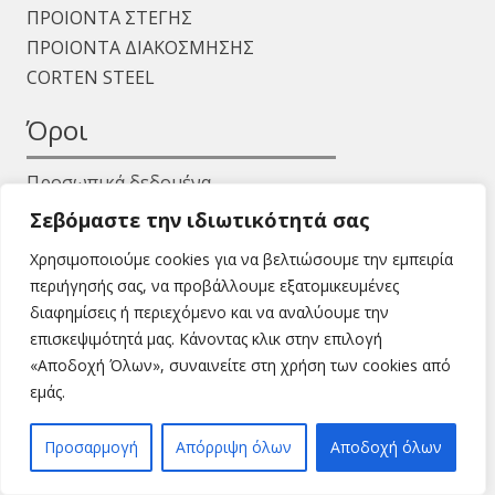
ΠΡΟΙΟΝΤΑ ΣΤΕΓΗΣ
ΠΡΟΙΟΝΤΑ ΔΙΑΚΟΣΜΗΣΗΣ
CORTEN STEEL
Όροι
Προσωπικά δεδομένα
Όροι χρήσης
Σεβόμαστε την ιδιωτικότητά σας
Χρησιμοποιούμε cookies για να βελτιώσουμε την εμπειρία
περιήγησής σας, να προβάλλουμε εξατομικευμένες
διαφημίσεις ή περιεχόμενο και να αναλύουμε την
επισκεψιμότητά μας. Κάνοντας κλικ στην επιλογή
«Αποδοχή Όλων», συναινείτε στη χρήση των cookies από
Copyright © 2024 isaakidis.gr - All Rights Reserved.
εμάς.
Προσαρμογή
Απόρριψη όλων
Αποδοχή όλων
Powered by Softways