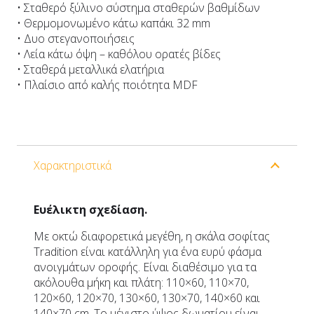
• Σταθερό ξύλινο σύστημα σταθερών βαθμίδων
• Θερμομονωμένο κάτω καπάκι 32 mm
• Δυο στεγανοποιήσεις
• Λεία κάτω όψη – καθόλου ορατές βίδες
• Σταθερά μεταλλικά ελατήρια
• Πλαίσιο από καλής ποιότητα MDF
Χαρακτηριστικά
Ευέλικτη σχεδίαση.
Με οκτώ διαφορετικά μεγέθη, η σκάλα σοφίτας
Tradition είναι κατάλληλη για ένα ευρύ φάσμα
ανοιγμάτων οροφής. Είναι διαθέσιμο για τα
ακόλουθα μήκη και πλάτη: 110×60, 110×70,
120×60, 120×70, 130×60, 130×70, 140×60 και
140×70 cm. Το μέγιστο ύψος δωματίου είναι