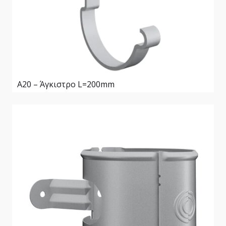
Α20 – Άγκιστρο L=200mm