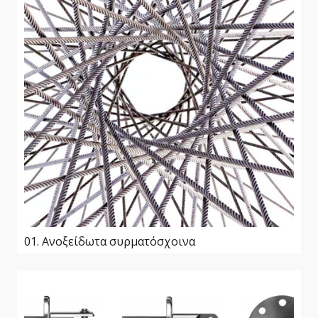
01. Ανοξείδωτα συρματόσχοινα