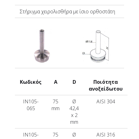
Στήριγμα χειρολισθήρα με ίσιο ορθοστάτη
Κωδικός
A
D
Ποιότητα
ανοξείδωτου
IN105-
75
Ø
AISI 304
065
mm
42,4
x 2
mm
IN105-
75
Ø
AISI 316