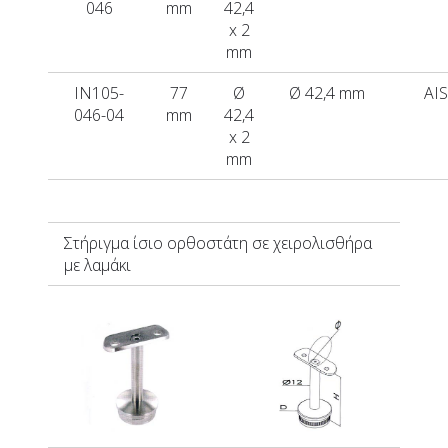
046
mm
42,4
x 2
mm
IN105-
77
Ø
Ø 42,4 mm
AIS
046-04
mm
42,4
x 2
mm
Στήριγμα ίσιο ορθοστάτη σε χειρολισθήρα
με λαμάκι