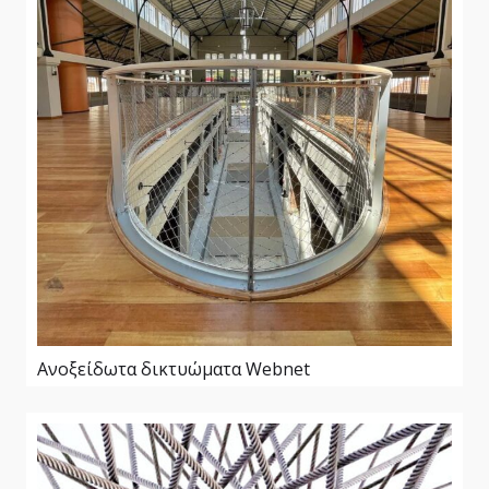
Ανοξείδωτα δικτυώματα Webnet