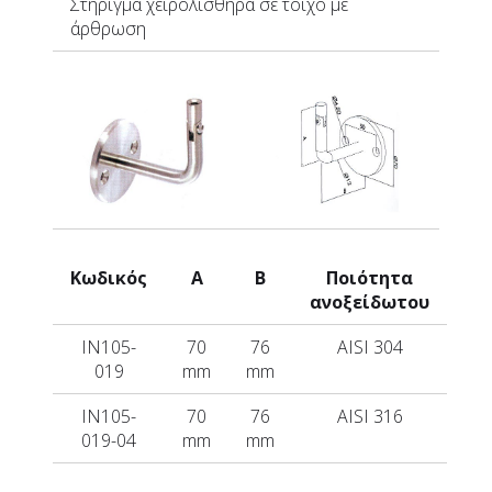
Στήριγμα
χειρολισθήρα σε τοίχο
με
άρθρωση
Κωδικός
A
B
Ποιότητα
ανοξείδωτου
IN105-
70
76
AISI 304
019
mm
mm
IN105-
70
76
AISI 316
019-04
mm
mm