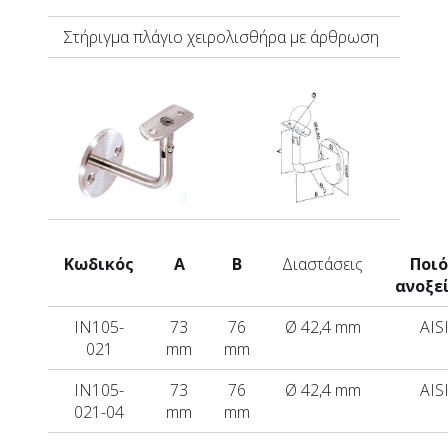
Στήριγμα πλάγιο χειρολισθήρα με άρθρωση
Κωδικός
A
B
Διαστάσεις
Ποι
ανοξε
IN105-
73
76
Ø 42,4 mm
AIS
021
mm
mm
IN105-
73
76
Ø 42,4 mm
AIS
021-04
mm
mm