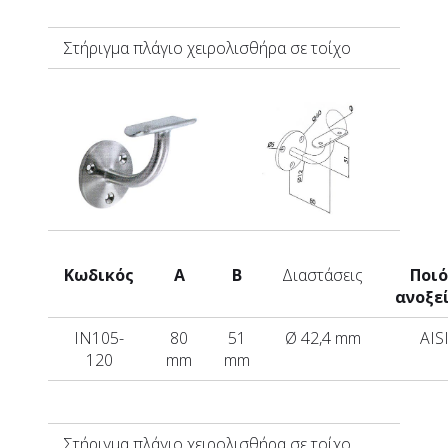
Στήριγμα πλάγιο χειρολισθήρα σε τοίχο
Κωδικός
A
B
Διαστάσεις
Ποι
ανοξε
IN105-
80
51
Ø 42,4 mm
AIS
120
mm
mm
Στήριγμα πλάγιο χειρολισθήρα σε τοίχο