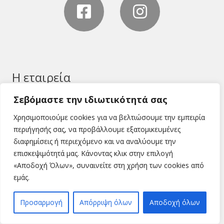
Η εταιρεία
Σεβόμαστε την ιδιωτικότητά σας
Εταιρεία
Χωρίς κατηγορία
Χρησιμοποιούμε cookies για να βελτιώσουμε την εμπειρία
Επικοινωνία
περιήγησής σας, να προβάλλουμε εξατομικευμένες
διαφημίσεις ή περιεχόμενο και να αναλύουμε την
Προϊόντα
επισκεψιμότητά μας. Κάνοντας κλικ στην επιλογή
«Αποδοχή Όλων», συναινείτε στη χρήση των cookies από
ΠΡΟΙΟΝΤΑ ΣΤΕΓΗΣ
εμάς.
ΠΡΟΙΟΝΤΑ ΔΙΑΚΟΣΜΗΣΗΣ
CORTEN STEEL
Προσαρμογή
Απόρριψη όλων
Αποδοχή όλων