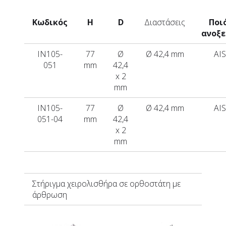
Κωδικός
Η
D
Διαστάσεις
Ποι
ανοξ
IN105-
77
Ø
Ø 42,4 mm
AIS
051
mm
42,4
x 2
mm
IN105-
77
Ø
Ø 42,4 mm
AIS
051-04
mm
42,4
x 2
mm
Στήριγμα χειρολισθήρα σε ορθοστάτη με
άρθρωση