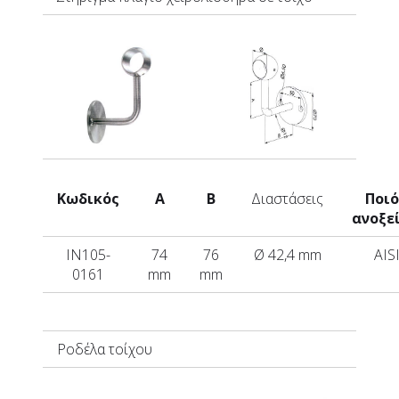
Κωδικός
A
B
Διαστάσεις
Ποι
ανοξε
IN105-
74
76
Ø 42,4 mm
AIS
0161
mm
mm
Ροδέλα τοίχου