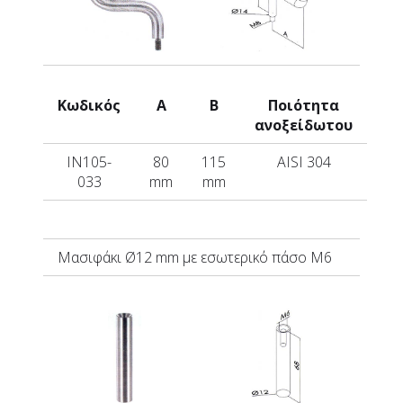
Κωδικός
A
B
Ποιότητα
ανοξείδωτου
IN105-
80
115
AISI 304
033
mm
mm
Μασιφάκι
Ø12 mm με εσωτερικό πάσο Μ6