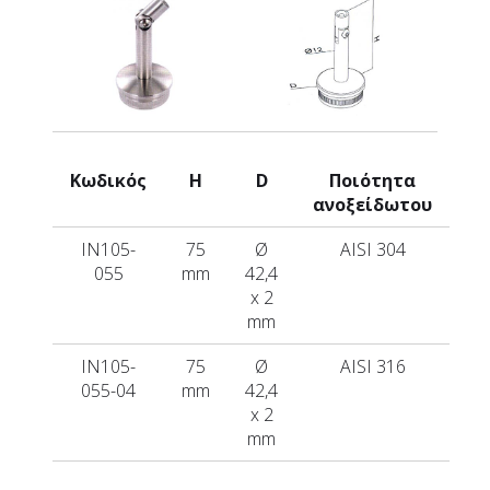
Κωδικός
Η
D
Ποιότητα
ανοξείδωτου
IN105-
75
Ø
AISI 304
055
mm
42,4
x 2
mm
IN105-
75
Ø
AISI 316
055-04
mm
42,4
x 2
mm