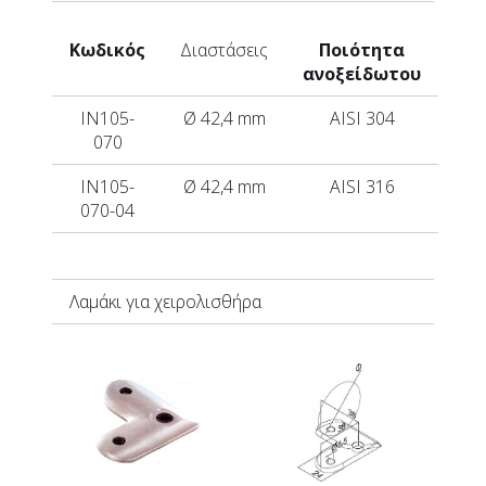
Κωδικός
Διαστάσεις
Ποιότητα
ανοξείδωτου
IN105-
Ø 42,4 mm
AISI 304
070
IN105-
Ø 42,4 mm
AISI 316
070-04
Λαμάκι για χειρολισθήρα