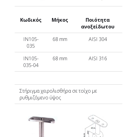
Κωδικός
Μήκος
Ποιότητα
ανοξείδωτου
IN105-
68 mm
AISI 304
035
IN105-
68 mm
AISI 316
035-04
Στήριγμα χειρολισθήρα σε τοίχο με
ρυθμιζόμενο ύψος