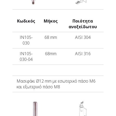
Κωδικός
Μήκος
Ποιότητα
ανοξείδωτου
IN105-
68 mm
AISI 304
030
IN105-
68mm
AISI 316
030-04
Μασιφάκι
Ø12 mm με εσωτερικό πάσο Μ6
και εξωτερικό πάσο Μ8