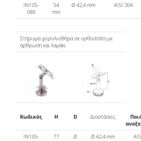
IN105-
54
Ø 42,4 mm
AISI 304
086
mm
Στήριγμα χειρολισθήρα σε ορθοστάτη με
άρθρωση και λαμάκι
Κωδικός
H
D
Διαστάσεις
Ποι
ανοξ
IN105-
77
Ø
Ø 42,4 mm
AIS