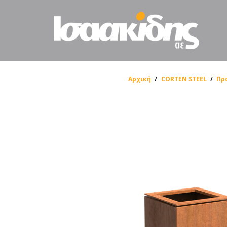
Αρχική
/
CORTEN STEEL
/
Πρ