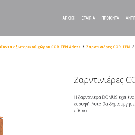
ΑΡΧΙΚΗ
ΕΤΑΙΡΙΑ
ΠΡΟΪΟΝΤΑ
ΑΝΤΙ
Ανοξείδωτα συστήματα διαχωριστικών για χώρους υγιεινής
οϊόντα εξωτερικού χώρου COR-TEN Adezz
/
Ζαρντινιέρες COR-TEN
/
Ζαρντινιέρες 
Η ζαρντινιέρα DOMUS έχει ένα
κορυφή. Αυτό θα δημιουργήσει
αίθρια.