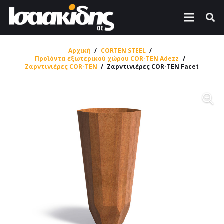
Αρχική
/
CORTEN STEEL
/
Προϊόντα εξωτερικού χώρου COR-TEN Adezz
/
Ζαρντινιέρες COR-TEN
/
Ζαρντινιέρες COR-TEN Facet