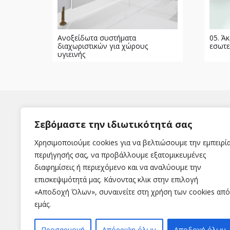
Ανοξείδωτα συστήματα
05. Ά
διαχωριστικών για χώρους
εσωτε
υγιεινής
Σεβόμαστε την ιδιωτικότητά σας
Χρησιμοποιούμε cookies για να βελτιώσουμε την εμπειρί
περιήγησής σας, να προβάλλουμε εξατομικευμένες
διαφημίσεις ή περιεχόμενο και να αναλύουμε την
Η εταιρεία
επισκεψιμότητά μας. Κάνοντας κλικ στην επιλογή
«Αποδοχή Όλων», συναινείτε στη χρήση των cookies από
Εταιρεία
εμάς.
Χωρίς κατηγορία
Επικοινωνία
Προσαρμογή
Απόρριψη όλων
Αποδοχή όλων