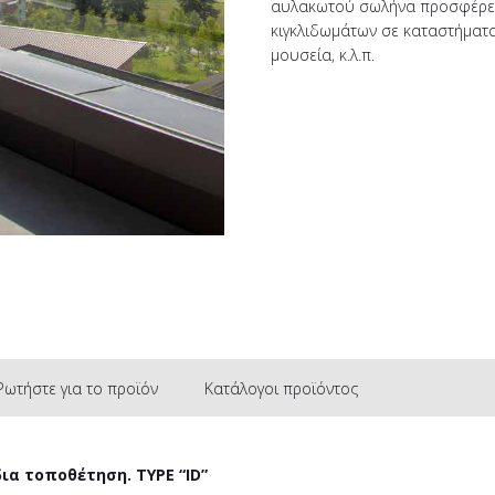
αυλακωτού σωλήνα προσφέρει 
κιγκλιδωμάτων σε καταστήματα
μουσεία, κ.λ.π.
Ρωτήστε για το προϊόν
Κατάλογοι προϊόντος
ια τοποθέτηση. TYPE “ID”