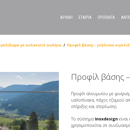
ΑΡΧΙΚΗ
ΕΤΑΙΡΙΑ
ΠΡΟΪΟΝΤΑ
ΑΝΤΙ
Ανοξείδωτα συστήματα διαχωριστικών για χώρους υγιεινής
κιγκλίδωμα με αυλακωτό σωλήνα
/
Προφίλ βάσης - γυάλινου κιγκλι
Προφίλ βάσης –
Προφίλ αλουμινίου με φινίρισμ
υαλοπίνακα, πάχος τζαμιού α
στήριξης και στερέωσης.
Το σύστημα
Inoxdesign
είναι
χρησιμοποιείται σε συνδυασμό 